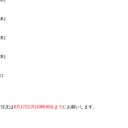
品
木)
木)
木)
Ethiopia Bombe
Ethiopia Sidama G3
Burundi Ka
木)
年クロッ
Natural(25/26年クロッ
Natural(25/26年クロッ
Natural(24
プ)
プ)
プ)
ご注文は
8月17日(月)10時30分まで
にお願いします。