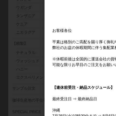
ウガンダ
詳しい生産地情報
タンザニア
ケニア
6
件中 1〜6件目
お客様各位
ニカラグア
平素は格別のご高配を賜り厚く御礼
【精製】
弊社のお盆の休暇期間に伴う集配業
ナチュラル
※休暇前後は全国的に運送会社の貨
ウォッシュド
可能な限りお早目のご注文をお願い
ハニー
エクスペリメンタル(特殊精製)
Nicaragua Las Del
Javanica Anaerobi
【連休前受注・納品スケジュール】
サンプル注文
Low temperature(
年クロップ)
最終受注日 ⇒ 最終納品日
珈琲生産地の手仕事
沖縄
SPECIAL PRICE
7月28日(火)10時30分まで ⇒ 8月6日(