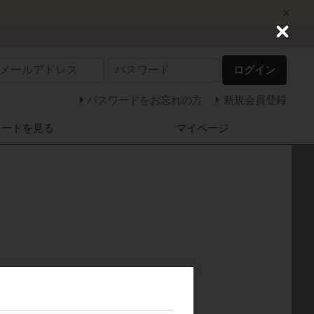
C
l
o
ログイン
s
e
パスワードをお忘れの方
新規会員登録
カートを見る
マイページ