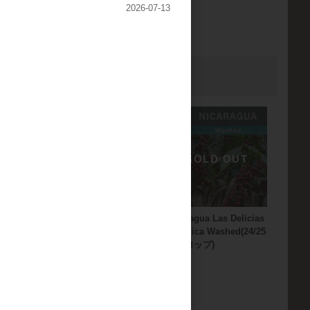
2026-07-13
imoncillo
Nicaragua Las Delicias
Nicaragua Las Delicias
ural(24/25
Gesha Washed(24/25年
Javanica Washed(24/25
クロップ)
年クロップ)