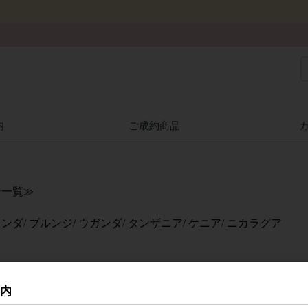
内
ご成約商品
ジ一覧≫
ンダ/
ブルンジ/
ウガンダ/
タンザニア/
ケニア/
ニカラグア
ア
案内