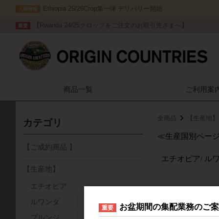
Ethiopia 25/26Crop第一弾 デリバリー開始
入荷情報
【Rwanda 24/25クロップをご注文のお取引先さまへ】
重要
商品一覧
ご利用案
全商品
【生産地】
カテゴリ
≪生産国別ペー
【ご成約商品 】
エチオピア/
ルワ
【生産地】
エチオピア
ニカラグ
ルワンダ
お盆期間の集配業務のご
重要
ブルンジ