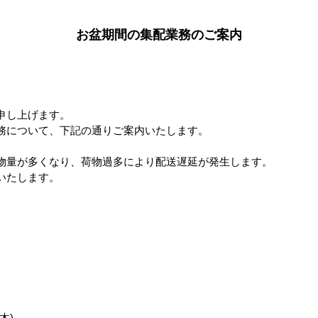
は
こちら
お盆期間の集配業務のご案内
並び替え
表示切替
申し上げます。
務について、下記の通りご案内いたします。
物量が多くなり、荷物過多により配送遅延が発生します。
いたします。
icias
Nicaragua Las Delicias
Nicaragua Las Delicias
Nicaragua L
c at
Javanica Natural(24/25
Gesha Natural(24/25年
Bourbon Nat
24/25
年クロップ)
クロップ)
年クロップ)
6
件中 1〜6件目
木)