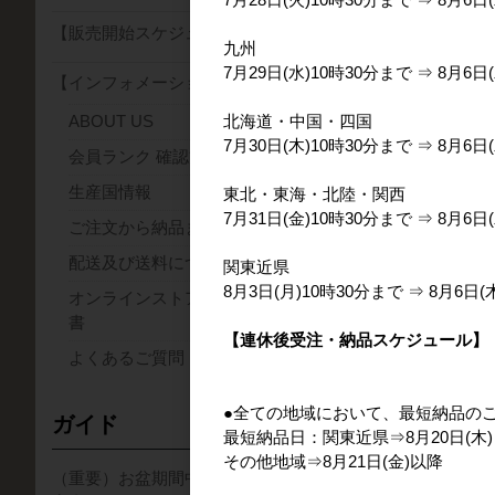
【販売開始スケジュール】
九州
おすすめ商
7月29日(水)10時30分まで ⇒ 8月6日(
【インフォメーション】
北海道・中国・四国
ABOUT US
7月30日(木)10時30分まで ⇒ 8月6日(
会員ランク 確認方法について
生産国情報
東北・東海・北陸・関西
7月31日(金)10時30分まで ⇒ 8月6日(
ご注文から納品までの流れ
配送及び送料について
関東近県
Kenya Kieni
8月3日(月)10時30分まで ⇒ 8月6日(
オンラインストアの取り扱い説明
Washed(25/26
書
プ)
【連休後受注・納品スケジュール】
よくあるご質問
●全ての地域において、最短納品の
ガイド
最短納品日：関東近県⇒8月20日(木)
その他地域⇒8月21日(金)以降
（重要）お盆期間中の集配業務のご