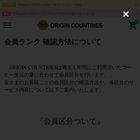
Ethiopia 25/26Crop第一弾 デリバリー開始
入荷情報
【Rwanda 24/25クロップをご注文のお取引先さまへ】
重要
C
l
0
o
s
e
会員ランク 確認方法について
ORIGIN COUNTRIESは過去１年間にご利用頂いたコー
ヒー生豆の量に合わせて会員区分を行います。
皆さまのお客様ごとの会員区分の確認方法や、各区分のサ
ービス内容について以下ご案内いたします。
『会員区分ついて』