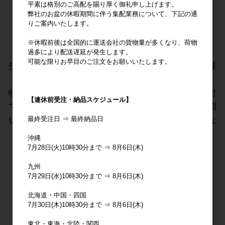
平素は格別のご高配を賜り厚く御礼申し上げます。
弊社のお盆の休暇期間に伴う集配業務について、下記の通
【入港前優先案内】
りご案内いたします。
※休暇前後は全国的に運送会社の貨物量が多くなり、荷物
過多により配送遅延が発生します。
可能な限りお早目のご注文をお願いいたします。
生産国より買い付けた商品を販売開始の前にお客様
にご案内、サンプルの送付等を行います。
特殊精製や人気の商品などを入港前に試飲し、検討
【連休前受注・納品スケジュール】
できます。特殊精製のように量が少ないものやお問
い合わせの多い人気商品などを事前に抑えやすくな
最終受注日 ⇒ 最終納品日
るため、非常に便利なサービスです。
沖縄
7月28日(火)10時30分まで ⇒ 8月6日(木)
九州
7月29日(水)10時30分まで ⇒ 8月6日(木)
北海道・中国・四国
【会員特別価格】
7月30日(木)10時30分まで ⇒ 8月6日(木)
東北・東海・北陸・関西