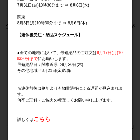
7月31日(金)10時30分まで ⇒ 8月6日(木)
『LONG TRAIL MEMBER』『GOLD MEMBER』
『BROWN MEMBER』『GREEN MEMBER』は、
関東
8月3日(月)10時30分まで ⇒ 8月6日(木)
全ての商品を会員特別価格にて、ご購入することが
できます。
【連休後受注・納品スケジュール】
●全ての地域において、最短納品のご注文は
8月17日(月)10
時30分まで
にお願いします。
最短納品日：関東近県⇒8月20日(木)
その他地域⇒8月21日(金)以降
【まとめ買い割引】
※連休前後は例年よりも物量過多による遅延が見込まれま
す。
何卒ご理解・ご協力の程宜しくお願い申し上げます。
『LONG TRAIL MEMBER』『GOLD MEMBER』
は、
こちら
詳しくは
一度のご成約(取り置き相談)で１０袋以上のご成約
をされると割引が適用されます。