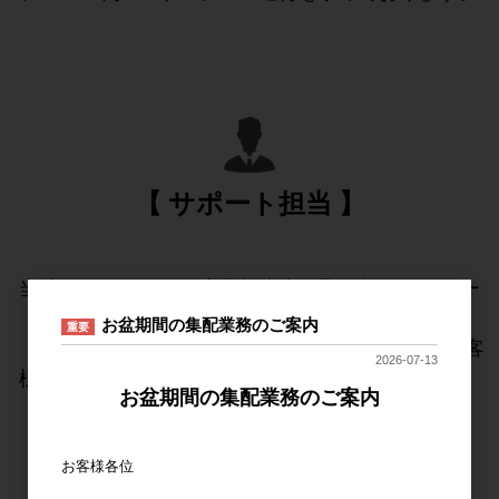
【 サポート担当 】
当社に在籍している専属担当者が取り扱いコーヒー
豆についてのご相談にお応えします。
お盆期間の集配業務のご案内
重要
『GOLD MEMBER』以降は専属担当者が付き、お客
2026-07-13
様のお悩みやご相談、ご要望などにお応えします。
お盆期間の集配業務のご案内
お客様各位