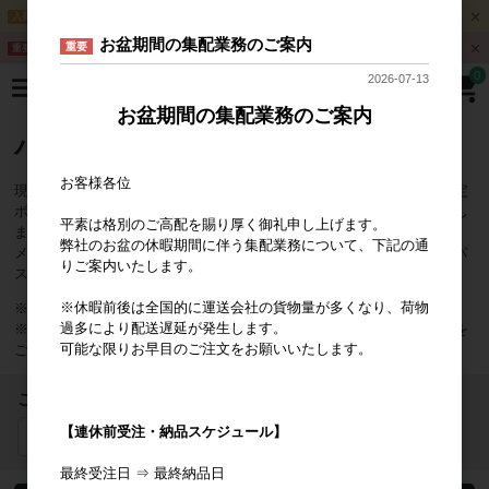
Ethiopia 25/26Crop第一弾 デリバリー開始
入荷情報
お盆期間の集配業務のご案内
重要
【Rwanda 24/25クロップをご注文のお取引先さまへ】
重要
C
l
0
2026-07-13
o
s
お盆期間の集配業務のご案内
e
パスワード再設定
お客様各位
現在ご登録いただいているメールアドレスを入力し、パスワード再設定
ボタンをクリックして下さい。パスワード再設定用のメールをお送りし
平素は格別のご高配を賜り厚く御礼申し上げます。
ます。
弊社のお盆の休暇期間に伴う集配業務について、下記の通
メールが届きましたら、本文中に記載されているURLをクリックしてパ
りご案内いたします。
スワードの再設定を行ってください。
※休暇前後は全国的に運送会社の貨物量が多くなり、荷物
※再設定用URLの有効期限は60分です。
過多により配送遅延が発生します。
※メールが届かない場合は、迷惑メールフォルダ等に入っていないかを
可能な限りお早目のご注文をお願いいたします。
ご確認ください。
ご登録メールアドレス
【連休前受注・納品スケジュール】
最終受注日 ⇒ 最終納品日