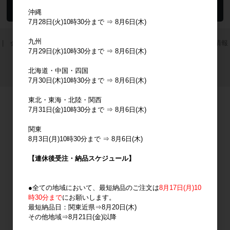
沖縄
7月28日(火)10時30分まで ⇒ 8月6日(木)
九州
| 会社概要 |
ご利用案内 |
特定商取引法に基づく表記 |
個人情報
7月29日(水)10時30分まで ⇒ 8月6日(木)
の取り扱いについて |
利用規約 |
お問い合わせ |
北海道・中国・四国
7月30日(木)10時30分まで ⇒ 8月6日(木)
東北・東海・北陸・関西
7月31日(金)10時30分まで ⇒ 8月6日(木)
関東
8月3日(月)10時30分まで ⇒ 8月6日(木)
【連休後受注・納品スケジュール】
●全ての地域において、最短納品のご注文は
8月17日(月)10
時30分まで
にお願いします。
最短納品日：関東近県⇒8月20日(木)
その他地域⇒8月21日(金)以降