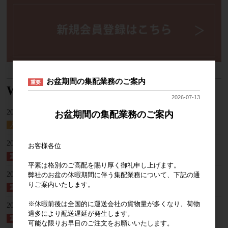
お盆期間の集配業務のご案内
重要
What's New
2026-07-13
2026-07-29
お盆期間の集配業務のご案内
Ethiopia 25/26Crop第一弾 デリバリー開始
入荷情報
2026-07-13
お客様各位
お盆期間の集配業務のご案内
重要
平素は格別のご高配を賜り厚く御礼申し上げます。
2026-07-13
弊社のお盆の休暇期間に伴う集配業務について、下記の通
りご案内いたします。
お盆期間の集配業務のご案内
重要
※休暇前後は全国的に運送会社の貨物量が多くなり、荷物
2026-04-13
過多により配送遅延が発生します。
ゴールデンウィーク期間中の集配業務のご案内
重要
可能な限りお早目のご注文をお願いいたします。