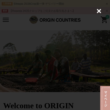
Ethiopia 25/26Crop第一弾 デリバリー開始
入荷情報
【Rwanda 24/25クロップをご注文のお取引先さまへ】
重要
C
l
0
o
s
e
Welcome to ORIGIN