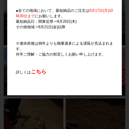
●全ての地域において、最短納品のご注文は
8月17日(月)10
時30分まで
にお願いします。
最短納品日：関東近県⇒8月20日(木)
その他地域⇒8月21日(金)以降
※連休前後は例年よりも物量過多による遅延が見込まれま
す。
何卒ご理解・ご協力の程宜しくお願い申し上げます。
こちら
詳しくは