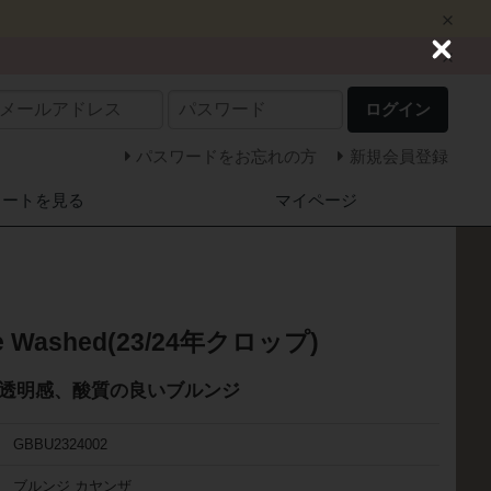
C
l
o
ログイン
s
e
パスワードをお忘れの方
新規会員登録
カートを見る
マイページ
ve Washed(23/24年クロップ)
透明感、酸質の良いブルンジ
GBBU2324002
ブルンジ カヤンザ