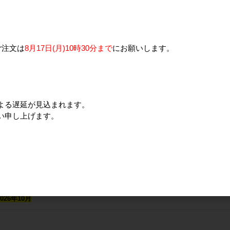
0FaLenIAF
389
ご注文は
8月17日(月)10時30分まで
にお願いします。
示しております
約)用
ご成約]（30kg）
よる遅延が見込まれます。
0FaLenIAF
い申し上げます。
30kg)をカートに追加してください。
MEMBER」のお客様は、保管・管理費として1袋あたり300円頂戴します。
店担当者よりご連絡差し上げます。
（2026年5月～商品単価毎月＋5円/kgとなります）
26年10月