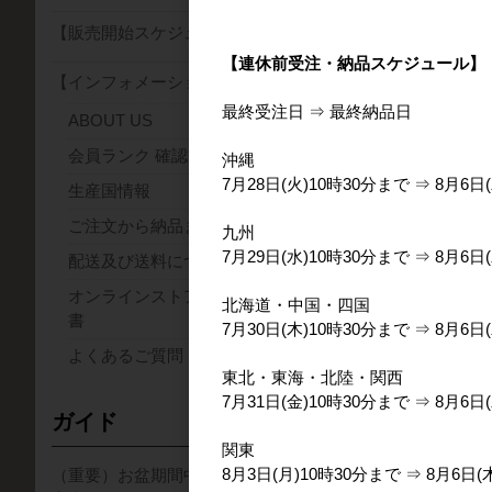
【販売開始スケジュール】
〇Story
【連休前受注・納品スケジュール】
カヤヴェ ウォッ
【インフォメーション】
す。
最終受注日 ⇒ 最終納品日
この地域はブルン
ABOUT US
いるカヤヴェ川か
会員ランク 確認方法について
沖縄
柑橘やチェリーの
7月28日(火)10時30分まで ⇒ 8月6日(
生産国情報
ご注文から納品までの流れ
九州
■会員登録いただ
7月29日(水)10時30分まで ⇒ 8月6日(
配送及び送料について
オンラインストアの取り扱い説明
北海道・中国・四国
サンプルは
書
7月30日(木)10時30分まで ⇒ 8月6日(
よくあるご質問
東北・東海・北陸・関西
7月31日(金)10時30分まで ⇒ 8月6日(
ガイド
関東
8月3日(月)10時30分まで ⇒ 8月6日(
（重要）お盆期間中の集配業務のご
30kg（麻袋