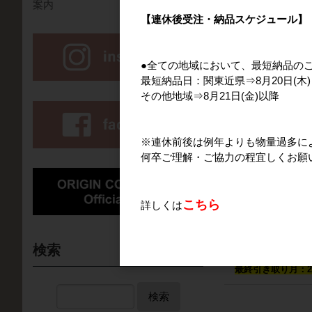
案内
軽減税率対象
【連休後受注・納品スケジュール】
品番
a01Q90000
ICO NO.
27-01-3
●全ての地域において、最短納品の
単価は円/Kgで表
最短納品日：関東近県⇒8月20日(木)
その他地域⇒8月21日(金)以降
取り置き相談(ご成
取り置き相談[
軽減税率対象
※連休前後は例年よりも物量過多に
品番
a01Q90000
何卒ご理解・ご協力の程宜しくお願
ICO NO.
S
希望する量(1単位
こちら
詳しくは
◆会員区分が「登録
◆受注確認後、当
検索
渡月：2026年4月
最終引き取り月：20
検索