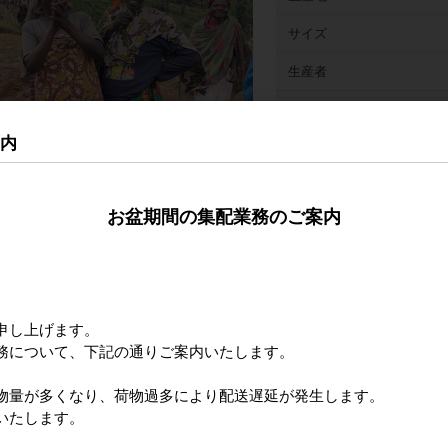
サイズ
生産者
収穫時期
案内
精製
品種/標高
お盆期間の集配業務のご案内
カッピングコメント
申し上げます。
務について、下記の通りご案内いたします。
物量が多くなり、荷物過多により配送遅延が発生します。
いたします。