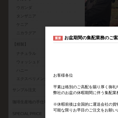
ウガンダ
タンザニア
ケニア
ニカラグア
お盆期間の集配業務のご
重要
【精製】
ナチュラル
ウォッシュド
ハニー
お客様各位
エクスペリメンタル(特殊精製)
平素は格別のご高配を賜り厚く御礼
サンプル注文
弊社のお盆の休暇期間に伴う集配業
珈琲生産地の手仕事
※休暇前後は全国的に運送会社の貨
可能な限りお早目のご注文をお願い
SPECIAL PRICE