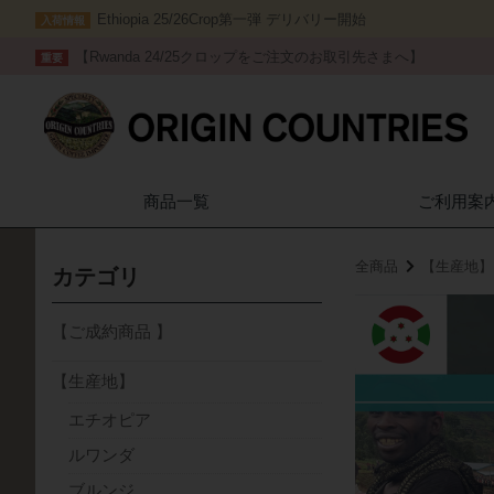
Ethiopia 25/26Crop第一弾 デリバリー開始
入荷情報
【Rwanda 24/25クロップをご注文のお取引先さまへ】
重要
商品一覧
ご利用案
全商品
【生産地】
カテゴリ
【ご成約商品 】
【生産地】
エチオピア
ルワンダ
ブルンジ