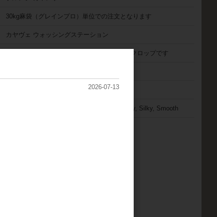
30kg麻袋（グレインプロ）単位での注文となります
カヤヴェ ウォッシングステーション
2024年3月～2024年6月に収穫した、23/24年クロップです
ウォッシュド
2026-07-13
ブルボン / 1800m
Orange, Cherry, Black tea, Brown sugar, Juicy, Silky, Smooth