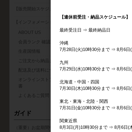
【販売開始スケジュール】
〇Story
【連休前受注・納品スケジュール】
1983年に設立
【インフォメーション】
タンザニア国内の
最終受注日 ⇒ 最終納品日
周辺の小規模農家
ABOUT US
時間の発酵を行い
会員ランク 確認方法について
沖縄
7月28日(火)10時30分まで ⇒ 8月6日(
生産国情報
ご注文から納品までの流れ
九州
■会員登録いただ
7月29日(水)10時30分まで ⇒ 8月6日(
配送及び送料について
オンラインストアの取り扱い説明
北海道・中国・四国
サンプルは
書
7月30日(木)10時30分まで ⇒ 8月6日(
よくあるご質問
東北・東海・北陸・関西
7月31日(金)10時30分まで ⇒ 8月6日(
ガイド
関東近県
8月3日(月)10時30分まで ⇒ 8月6日(
（重要）お盆期間中の集配業務のご
30kg（麻袋