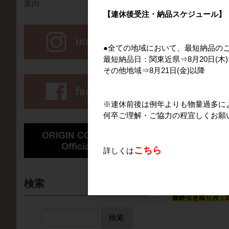
案内
軽減税率対象
【連休後受注・納品スケジュール】
品番
a01Q900000
ICO NO.
033/DE
●全ての地域において、最短納品の
単価は円/Kgで表
最短納品日：関東近県⇒8月20日(木)
その他地域⇒8月21日(金)以降
取り置き相談(ご成
取り置き相談[
軽減税率対象
※連休前後は例年よりも物量過多に
品番
a01Q900000
何卒ご理解・ご協力の程宜しくお願
ICO NO.
S
希望する量(1単位
こちら
詳しくは
◆会員区分が「登録
◆受注確認後、当
検索
渡月：2026年2月
最終引き取り月：20
検索