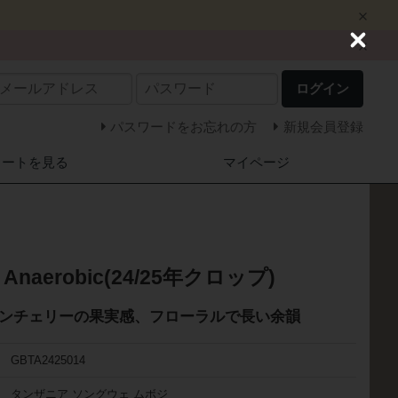
C
l
o
ログイン
s
e
パスワードをお忘れの方
新規会員登録
カートを見る
マイページ
pi Anaerobic(24/25年クロップ)
ンチェリーの果実感、フローラルで長い余韻
GBTA2425014
タンザニア ソングウェ ムボジ