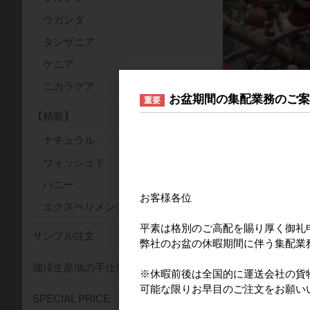
ウガンダ
タンザニア
ケニア
ニカラグア
お盆期間の集配業務のご
重要
【精製】
ナチュラル
ウォッシュド
ハニー
お客様各位
エクスペリメンタル(特殊精製)
平素は格別のご高配を賜り厚く御礼
サンプル注文
弊社のお盆の休暇期間に伴う集配業
珈琲生産地の手仕事
※休暇前後は全国的に運送会社の貨
可能な限りお早目のご注文をお願い
SPECIAL PRICE