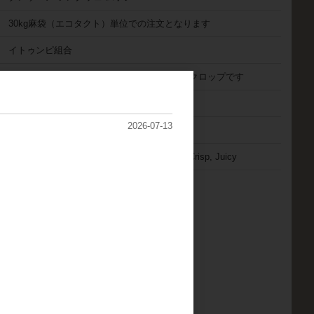
30kg麻袋（エコタクト）単位での注文となります
イトゥンピ組合
2024年6月～2024年8月に収穫した、24/25年クロップです
アナエロビックナチュラル
2026-07-13
N39、KP423 / 1600～1680m
Raspberry, American cherry, Orange, Floral, Crisp, Juicy