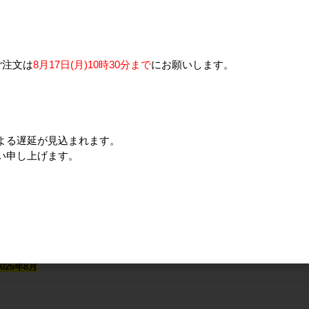
LorufIAB
/1134/0353
ご注文は
8月17日(月)10時30分まで
にお願いします。
示しております
約)用
ご成約]（30kg）
よる遅延が見込まれます。
LorufIAB
い申し上げます。
30kg)をカートに追加してください。
MEMBER」のお客様は、保管・管理費として1袋あたり300円頂戴します。
店担当者よりご連絡差し上げます。
（2026年3月～商品単価毎月＋5円/kgとなります）
26年8月