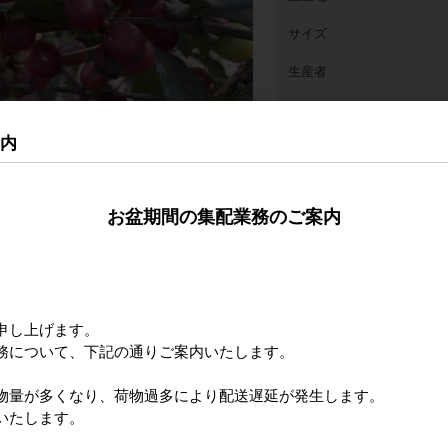
サイズ
生産者
収穫時期
案内
精製
品種/標高
お盆期間の集配業務のご案内
カッピングコメント
申し上げます。
務について、下記の通りご案内いたします。
物量が多くなり、荷物過多により配送遅延が発生します。
いたします。