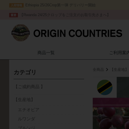
Ethiopia 25/26Crop第一弾 デリバリー開始
入荷情報
【Rwanda 24/25クロップをご注文のお取引先さまへ】
重要
商品一覧
ご利用案
全商品
【生産地】
カテゴリ
【ご成約商品 】
【生産地】
エチオピア
ルワンダ
ブルンジ